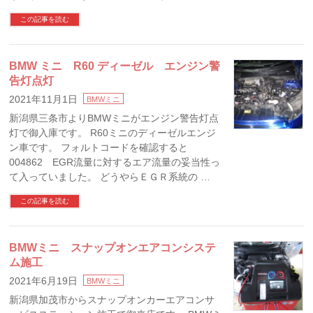
この記事を読む
BMW ミニ R60 ディーゼル エンジン警
告灯点灯
2021年11月1日
BMWミニ
新潟県三条市よりBMWミニがエンジン警告灯点
灯で御入庫です。 R60ミニのディーゼルエンジ
ン車です。 フォルトコードを確認すると
004862 EGR流量に対するエア流量の妥当性っ
て入っていました。 どうやらＥＧＲ系統の …
この記事を読む
BMWミニ スナップオンエアコンシステ
ム施工
2021年6月19日
BMWミニ
新潟県加茂市からスナップオンカーエアコンサ