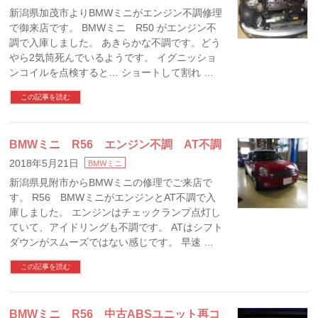
新潟県加茂市よりBMWミニがエンジン不調修理
で御来店です。 BMWミニ R50 がエンジン不
調で入庫しました。 あきらかな不調です。どう
やら2気筒死んでいるようです。 イグニッショ
ンコイルを点検すると… ショートして割れ …
この記事を読む
BMWミニ R56 エンジン不調 AT不調
2018年5月21日
BMWミニ
新潟県見附市からBMWミニの修理でご来店で
す。 R56 BMWミニがエンジンとAT不調で入
庫しました。 エンジンはチェックランプ点灯し
ていて、アイドリングも不調です。 ATはシフト
ダウンがスムーズではない感じです。 早速 …
この記事を読む
BMWミニ R56 中古ABSユニット再コ