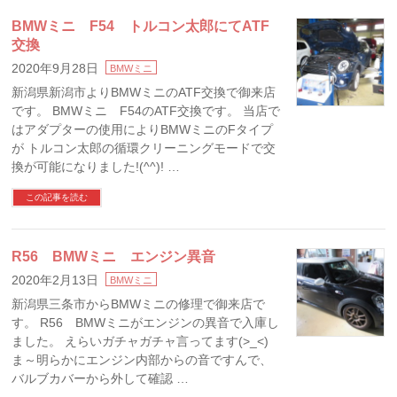
BMWミニ F54 トルコン太郎にてATF
交換
2020年9月28日
BMWミニ
新潟県新潟市よりBMWミニのATF交換で御来店
です。 BMWミニ F54のATF交換です。 当店で
はアダプターの使用によりBMWミニのFタイプ
が トルコン太郎の循環クリーニングモードで交
換が可能になりました!(^^)! …
この記事を読む
R56 BMWミニ エンジン異音
2020年2月13日
BMWミニ
新潟県三条市からBMWミニの修理で御来店で
す。 R56 BMWミニがエンジンの異音で入庫し
ました。 えらいガチャガチャ言ってます(>_<)
ま～明らかにエンジン内部からの音ですんで、
バルブカバーから外して確認 …