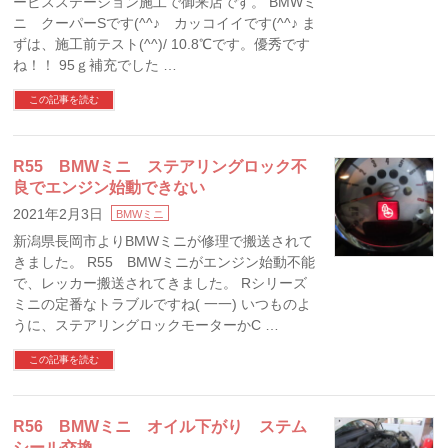
ービスステーション施工で御来店です。 BMWミ
ニ クーパーSです(^^♪ カッコイイです(^^♪ ま
ずは、施工前テスト(^^)/ 10.8℃です。優秀です
ね！！ 95ｇ補充でした …
この記事を読む
R55 BMWミニ ステアリングロック不
良でエンジン始動できない
2021年2月3日
BMWミニ
新潟県長岡市よりBMWミニが修理で搬送されて
きました。 R55 BMWミニがエンジン始動不能
で、レッカー搬送されてきました。 Rシリーズ
ミニの定番なトラブルですね( 一一) いつものよ
うに、ステアリングロックモーターかC …
この記事を読む
R56 BMWミニ オイル下がり ステム
シール交換