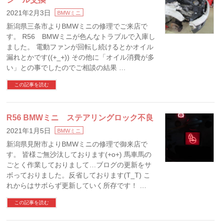
2021年2月3日
BMWミニ
新潟県三条市よりBMWミニの修理でご来店で
す。 R56 BMWミニが色んなトラブルで入庫し
ました。 電動ファンが回転し続けるとかオイル
漏れとかです((+_+)) その他に「オイル消費が多
い」との事でしたのでご相談の結果 …
この記事を読む
R56 BMWミニ ステアリングロック不良
2021年1月5日
BMWミニ
新潟県見附市よりBMWミニの修理で御来店で
す。 皆様ご無沙汰しております(+o+) 馬車馬の
ごとく作業しておりまして…ブログの更新をサ
ボっておりました。反省しております(T_T) こ
れからはサボらず更新していく所存です！ …
この記事を読む