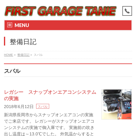
MENU
整備日記
HOME
»
整備日記
»
スバル
スバル
レガシー スナップオンエアコンシステム
の実施
2018年6月12日
スバル
新潟県長岡市からスナップオンエアコンの実施
でご来店です。 レガシーがスナップオンエアコ
ンシステムの実施で御入庫です。 実施前の吹き
出し温度は～13.0℃でした。 外気温からすると