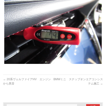
←
20系ヴェルファイアHV エンジン
BMWミニ スナップオンエアコンシス
から異音
テム施工
→