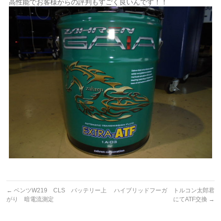
高性能でお客様からの評判もすごく良いんです！！
←
ベンツW219 CLS バッテリー上
ハイブリッドフーガ トルコン太郎君
がり 暗電流測定
にてATF交換
→