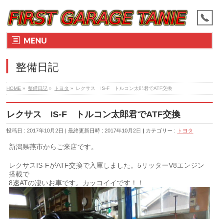
MENU
整備日記
HOME
»
整備日記
»
トヨタ
»
レクサス IS‐F トルコン太郎君でATF交換
レクサス IS‐F トルコン太郎君でATF交換
投稿日 : 2017年10月2日
最終更新日時 : 2017年10月2日
カテゴリー :
トヨタ
新潟県燕市からご来店です。
レクサスIS‐FがATF交換で入庫しました。5リッターV8エンジン
搭載で
8速ATの凄いお車です。カッコイイです！！