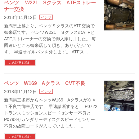
ベンツ W221 Sクラス ATFストレー
ナー交換
2018年11月12日
ベンツ
新潟県上越より、ベンツＳクラスのATF交換で
御来店です。 ベンツＷ221 ＳクラスのATFと
ATFストレーナーの交換で御入庫しました。 毎
回遠いところ御来店して頂き、ありがたいで
す。 早速オイルパンを外します。 ATFス …
この記事を読む
ベンツ W169 Aクラス CVT不良
2018年11月12日
ベンツ
新潟県三条市からベンツW169 AクラスがＣＶ
Ｔ不良で御来店です。 早速診断すると… P0722
トランスミッションスピードセンサー不良と
P0793セカンダリーディスクスピードセンサー
不良の故障コードが入っていました。 …
この記事を読む