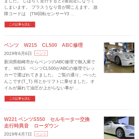
ました。 しばらく走行すると2速固定になって
しまいます。 プラスうなり音が聞こえます。 故
障コードは [TM回転センサーY3 …
この記事を読む
ベンツ W215 CL500 ABC修理
2019年6月6日
ベンツ
新潟県柏崎市からベンツのABC修理で御入庫で
す。 W215 ベンツCL500がABCの修理でレッ
カーで運ばれてきました。 ご覧の通り、ぺった
んこです(T_T) 何とかリフトに乗せました。オ
イルが漏れて油圧が上がらない事が …
この記事を読む
W221 ベンツS550 セルモーター交換
走行時異音 ローダウン
2019年4月7日
ベンツ