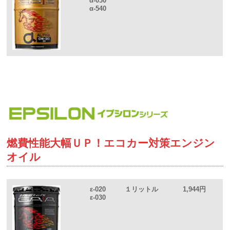
α-030
α-540
燃費性能大幅ＵＰ！エコカー対策エンジン
オイル
ε-020
１リットル
1,944円
ε-030