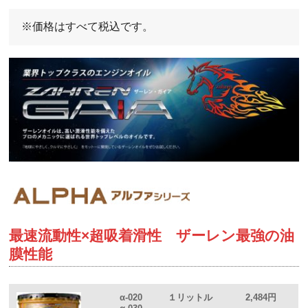
※価格はすべて税込です。
最速流動性×超吸着滑性 ザーレン最強の油
膜性能
α-020
１リットル
2,484円